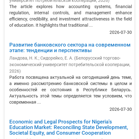
университет потребительской кооперации
,
2026
)
The article explores how accounting systems, financial
regulation, internal controls, and management enhance
efficiency, credibility, and investment attractiveness in the field
of education. It highlights that traditional ...
2026-07-30
Развитие банковского сектора на современном
этапе: тенденции и перспективы
Ландова, Н. К.
;
Сидорейко, Е. А.
(
Белорусский торгово-
экономический университет потребительской кооперации
,
2026
)
Работа посвящена актуальной на сегодняшний день теме,
а именно рассмотрению банковской системы в целом и
особенностей ее состояния в Республике Беларусь.
Актуальность этой темы определяется тем условием, что
современная ...
2026-07-30
Economic and Legal Prospects for Nigeria's
Education Market: Reconciling State Development,
Societal Equity, and Consumer Cooperation