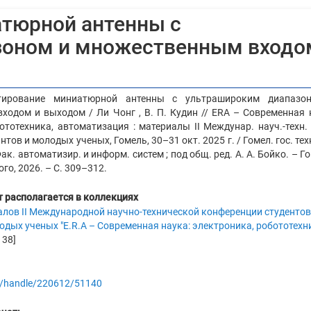
тюрной антенны с
зоном и множественным входо
тирование миниатюрной антенны с ультрашироким диапазо
одом и выходом / Ли Чонг , В. П. Кудин // ERA – Современная 
ототехника, автоматизация : материалы II Междунар. науч.-техн.
нтов и молодых ученых, Гомель, 30–31 окт. 2025 г. / Гомел. гос. техн
Фак. автоматизир. и информ. систем ; под общ. ред. А. А. Бойко. – Го
ого, 2026. – С. 309–312.
 располагается в коллекциях
алов II Международной научно-технической конференции студентов
одых ученых "E.R.A – Современная наука: электроника, робототехн
138]
.by/handle/220612/51140