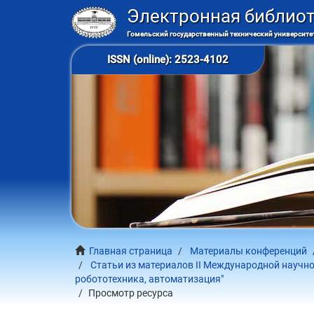
Электронная библио
Гомельский государственный технический университет
ISSN (online): 2523-4102
Главная страница
Материалы конференций
Статьи из материалов II Международной научно
робототехника, автоматизация"
Просмотр ресурса