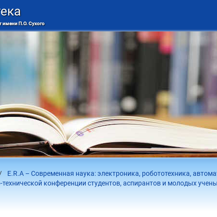
тека
 имени П.О. Сухого
E.R.A – Современная наука: электроника, робототехника, автом
-технической конференции студентов, аспирантов и молодых ученых