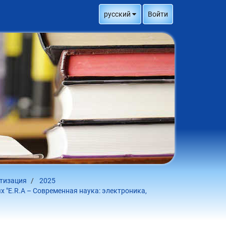
русский
Войти
атизация
2025
 "E.R.A – Современная наука: электроника,