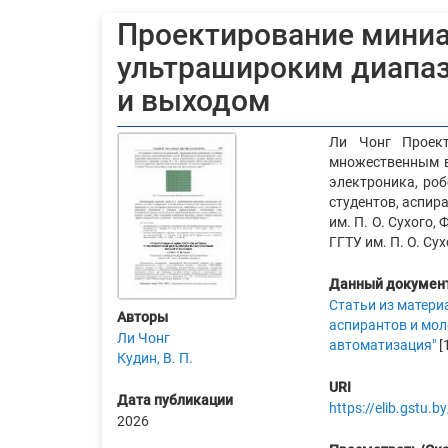
Проектирование миниа
ультрашироким диапа
и выходом
Ли Чонг Проек
множественным вх
электроника, роб
студентов, аспира
им. П. О. Сухого, 
ГГТУ им. П. О. Сух
Данный документ
Статьи из матери
Авторы
аспирантов и мол
Ли Чонг
автоматизация"
[
Кудин, В. П.
URI
Дата публикации
https://elib.gstu
2026