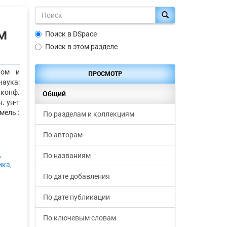
м
Поиск в DSpace
Поиск в этом разделе
ном и
ПРОСМОТР
наука:
 конф.
Общий
. ун-т
мель :
По разделам и коллекциям
По авторам
,
По названиям
ика,
По дате добавления
По дате публикации
По ключевым словам