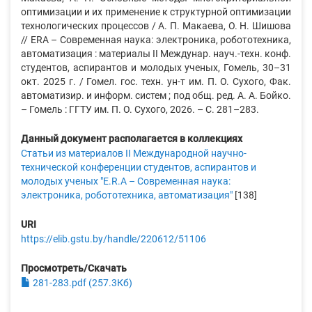
оптимизации и их применение к структурной оптимизации
технологических процессов / А. П. Макаева, О. Н. Шишова
// ERA – Современная наука: электроника, робототехника,
автоматизация : материалы II Междунар. науч.-техн. конф.
студентов, аспирантов и молодых ученых, Гомель, 30–31
окт. 2025 г. / Гомел. гос. техн. ун-т им. П. О. Сухого, Фак.
автоматизир. и информ. систем ; под общ. ред. А. А. Бойко.
– Гомель : ГГТУ им. П. О. Сухого, 2026. – С. 281–283.
Данный документ располагается в коллекциях
Статьи из материалов II Международной научно-
технической конференции студентов, аспирантов и
молодых ученых "E.R.A – Современная наука:
электроника, робототехника, автоматизация"
[138]
URI
https://elib.gstu.by/handle/220612/51106
Просмотреть/Скачать
281-283.pdf (257.3Кб)