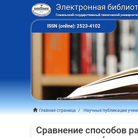
Электронная библио
Гомельский государственный технический университет
ISSN (online): 2523-4102
Главная страница
Научные публикации учены
Сравнение способов р