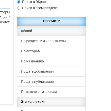
Поиск в DSpace
Поиск в этом разделе
атформ
ации :
ПРОСМОТР
ситет
Общий
По разделам и коллекциям
По авторам
По названиям
По дате добавления
По дате публикации
По ключевым словам
Эта коллекция