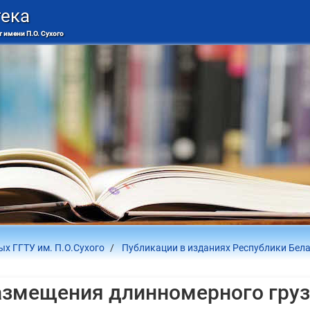
тека
 имени П.О. Сухого
х ГГТУ им. П.О.Сухого
Публикации в изданиях Республики Бел
азмещения длинномерного груз