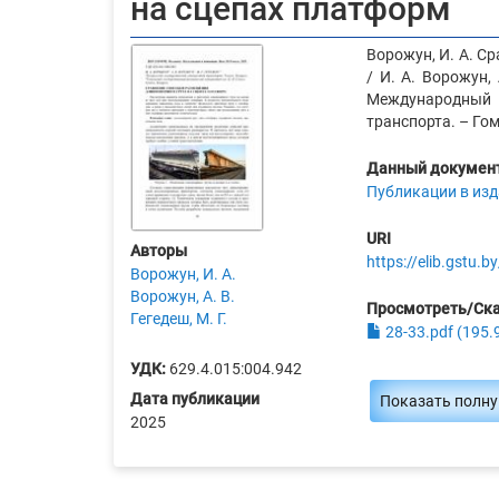
на сцепах платформ
Ворожун, И. А. С
/ И. А. Ворожун,
Международный с
транспорта. – Гом
Данный документ
Публикации в изд
URI
Авторы
https://elib.gstu
Ворожун, И. А.
Ворожун, А. В.
Просмотреть/Ск
Гегедеш, М. Г.
28-33.pdf (195.
УДК:
629.4.015:004.942
Дата публикации
Показать полн
2025