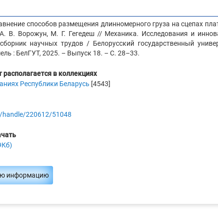
равнение способов размещения длинномерного груза на сцепах пл
 А. В. Ворожун, М. Г. Гегедеш // Механика. Исследования и иннов
борник научных трудов / Белорусский государственный универ
ель : БелГУТ, 2025. – Выпуск 18. – С. 28–33.
 располагается в коллекциях
аниях Республики Беларусь
[4543]
.by/handle/220612/51048
ачать
9Кб)
ую информацию