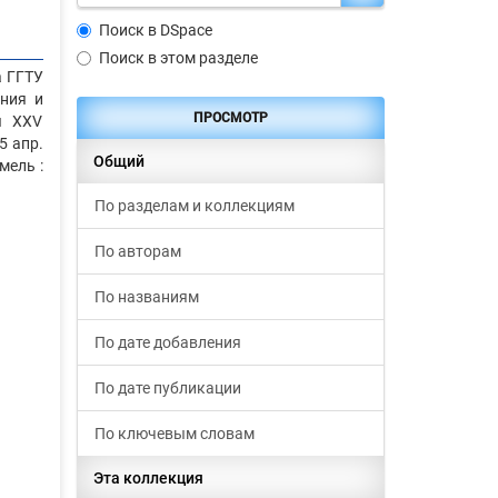
Поиск в DSpace
Поиск в этом разделе
а ГГТУ
ания и
ПРОСМОТР
ы XXV
5 апр.
Общий
омель :
По разделам и коллекциям
По авторам
По названиям
По дате добавления
По дате публикации
По ключевым словам
Эта коллекция