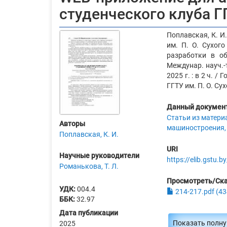
студенческого клуба ГГ
Поплавская, К. И
им. П. О. Сухого
разработки в о
Междунар. науч.-
2025 г. : в 2 ч. / 
ГГТУ им. П. О. Сух
Данный документ
Статьи из матери
Авторы
машиностроения, 
Поплавская, К. И.
URI
Научные руководители
https://elib.gstu
Романькова, Т. Л.
Просмотреть/Ск
УДК:
004.4
214-217.pdf (43
ББК:
32.97
Дата публикации
Показать полн
2025