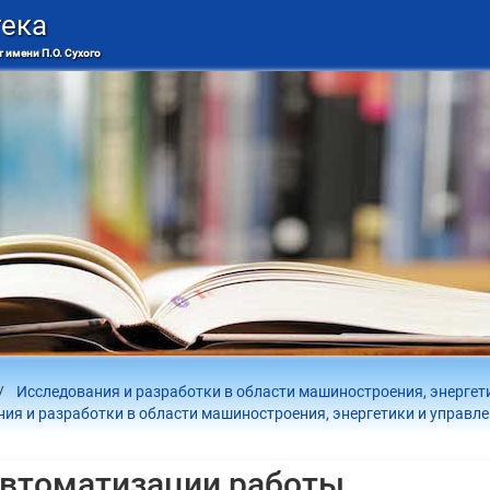
тека
 имени П.О. Сухого
Исследования и разработки в области машиностроения, энергет
ия и разработки в области машиностроения, энергетики и управле
автоматизации работы