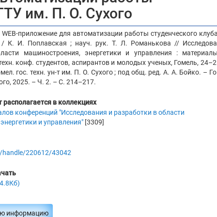
ТУ им. П. О. Сухого
. WEB-приложение для автоматизации работы студенческого клуб
 / К. И. Поплавская ; науч. рук. Т. Л. Романькова // Исследов
бласти машиностроения, энергетики и управления : материал
техн. конф. студентов, аспирантов и молодых ученых, Гомель, 24–2
Гомел. гос. техн. ун-т им. П. О. Сухого ; под общ. ред. А. А. Бойко. – Г
ого, 2025. – Ч. 2. – С. 214–217.
 располагается в коллекциях
алов конференций "Исследования и разработки в области
энергетики и управления"
[3309]
.by/handle/220612/43042
ачать
4.8Кб)
ую информацию