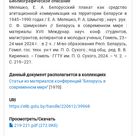
Библиографическое описание
Мелешко, Е. А. Белорусский плакат как средство
агитационной коммуникации на территории Беларуси в
1945–1990 годах / Е. А. Мелешко, Р. А. Шмыгер ; науч. рук.
С. Ф. Шимукович // Беларусь в современном мире :
материалы XVII Междунар. науч. конф. студентов,
магистрантов, аспирантов и молодых ученых, Гомель, 23–
24 мая 2024 г. : в 2 ч. / М-во образования Респ. Беларусь,
Гомел. гос. техн. ун-т им. П. О. Сухого ; под общ. ред. В. В.
Кириенко. – Гомель : ГГТУ им. П. О. Сухого, 2024. – Ч. 2. –
С. 219–221.
Данный документ располагается в коллекциях
Статьи из материалов конференций "Беларусь в
современном мире"
[1970]
URI
https://elib.gstu.by/handle/220612/39968
Просмотреть/Скачать
219-221.pdf (272.0Кб)