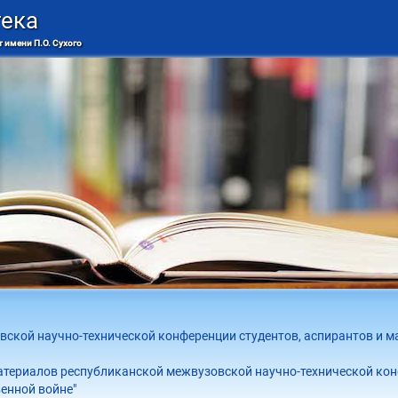
тека
 имени П.О. Сухого
ской научно-технической конференции студентов, аспирантов и м
атериалов республиканской межвузовской научно-технической конф
енной войне"