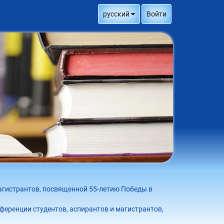
русский
Войти
агистрантов, посвященной 55-летию Победы в
еренции студентов, аспирантов и магистрантов,