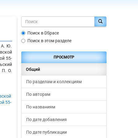
Поиск в DSpace
Поиск в этом разделе
 А. Ю.
овской
ПРОСМОТР
ой 55-
льский
Общий
 П. О.
По разделам и коллекциям
По авторам
вской
ой 55-
По названиям
По дате добавления
По дате публикации