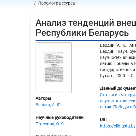
Просмотр ресурса
Анализ тенденций вне
Республики Беларусь
Бердин, А. Ю. Ан
Бердин ; науч. р
научно-техническ
летию Победы в В
государственный 
Сухого, 2000. – С
Данный документ
Статьи из матери
Авторы
научно-техническ
Бердин, А. Ю.
летию Победы в В
Научные руководители
URI
Потехина, О. Я.
https://elib.gstu