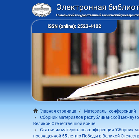
Электронная библио
Гомельский государственный технический университет
ISSN (online): 2523-4102
Главная страница
Материалы конференций
Сборник материалов республиканской межвузов
Великой Отечественной войне
Статьи из материалов конференции "Сборник м
посвященной 55-летию Победы в Великой Отечеств