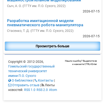
машиностроительном моделировании
Сыч, А. О.
(
ГГТУ им. П.О. Сухого
,
2022
)
2026-07-15
Разработка имитационной модели
пневматического робота-манипулятора
Стасенко, Т. Д.
(
ГГТУ им. П.О. Сухого
,
2022
)
2026-07-15
Просмотреть больше
Нашли ошибку? Выделите ее
Copyright © 2012-2026,
и нажмите CTRL+Enter
Гомельский государственный
технический университет
имени П.О. Сухого
О библиотеке
|
Контакты
|
Отправить отзыв
|
Ленты
новостей:
RSS 1.0
RSS 2.0
Atom