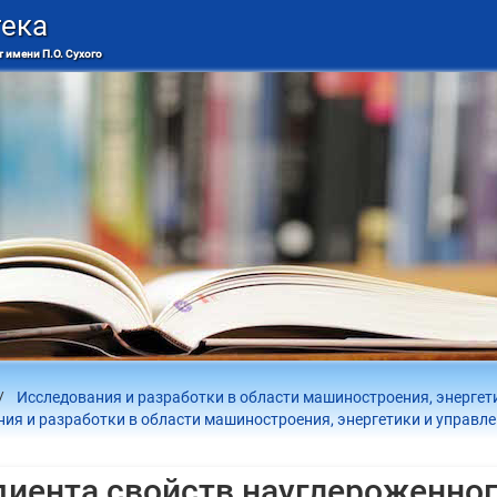
тека
 имени П.О. Сухого
Исследования и разработки в области машиностроения, энергет
ия и разработки в области машиностроения, энергетики и управле
диента свойств науглероженно