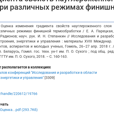
при различных режимах финиш
 Оценка изменения градиента свойств науглероженного слоя 
зличных режимах финишной термообработки / Е. А. Парецкая, 
 Радионов; науч. рук. И. Н. Степанкин // Исследования и разраб
роения, энергетики и управления : материалы XVIII Междунар. 
ентов, аспирантов и молодых ученых, Гомель, 26–27 апр. 2018 г. 
 Беларусь, Гомел. гос. техн. ун-т им. П. О. Сухого ; под общ. ред.
ГГТУ им. П. О. Сухого, 2018. – С. 160-163.
 располагается в коллекциях
алов конференций "Исследования и разработки в области
энергетики и управления"
[3309]
.by/handle/220612/19766
ачать
 Оценка...pdf (293.7Кб)