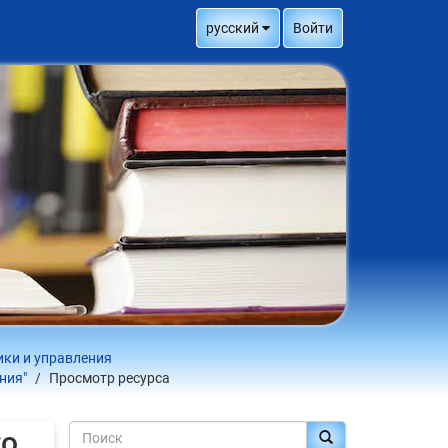
русский
Войти
ики и управления
ния"
Просмотр ресурса
го