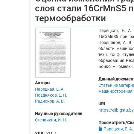
слоя стали 16CrMnS5 
термообработки
Парецкая, Е. А.
16CrMnS5 при ра
Поздняков, А. В.
области машиност
техн. конф. студ
образования Респ.
Бойко. – Гомель : 
Данный документ
Авторы
Статьи из матери
Парецкая, Е. А.
машиностроения, 
Поздняков, Е. П.
Радионов, А. В.
URI
https://elib.gstu
Научные руководители
Степанкин, И. Н.
Просмотреть/Ск
Парецкая, Е. А.
УДК:
621.7