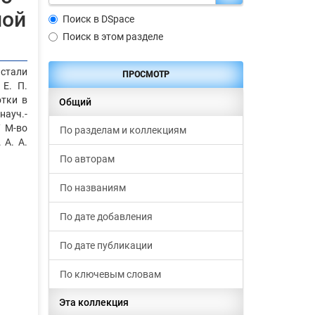
ной
Поиск в DSpace
Поиск в этом разделе
стали
ПРОСМОТР
Е. П.
отки в
Общий
науч.-
/ М-во
По разделам и коллекциям
 А. А.
По авторам
По названиям
По дате добавления
По дате публикации
По ключевым словам
Эта коллекция