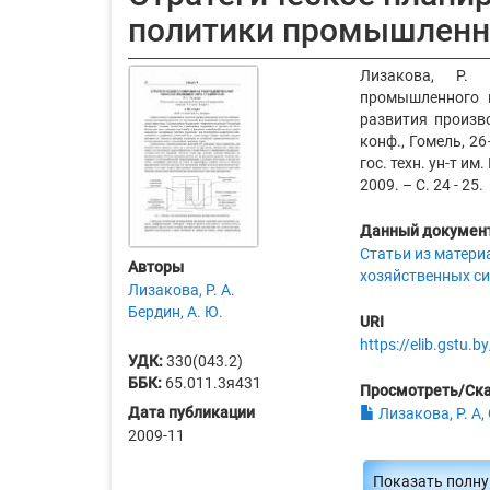
политики промышленн
Лизакова, Р. 
промышленного п
развития произво
конф., Гомель, 26
гос. техн. ун-т им.
2009. – С. 24 - 25.
Данный документ
Статьи из матери
Авторы
хозяйственных си
Лизакова, Р. А.
Бердин, А. Ю.
URI
https://elib.gstu
УДК:
330(043.2)
ББК:
65.011.3я431
Просмотреть/Ск
Дата публикации
Лизакова, Р. А,
2009-11
Показать полн