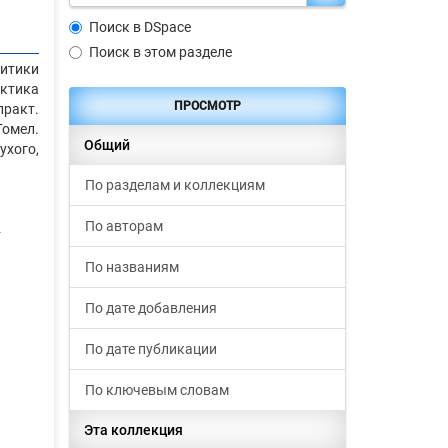
Поиск в DSpace
Поиск в этом разделе
итики
актика
ПРОСМОТР
практ.
Гомел.
Общий
Сухого,
По разделам и коллекциям
По авторам
-
По названиям
По дате добавления
По дате публикации
По ключевым словам
Эта коллекция