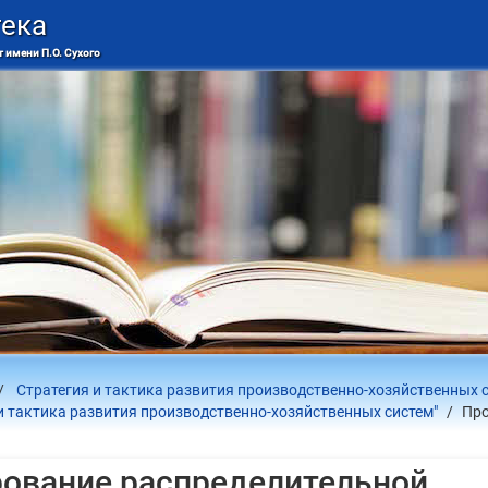
тека
 имени П.О. Сухого
Стратегия и тактика развития производственно-хозяйственных 
и тактика развития производственно-хозяйственных систем"
Про
рование распределительной