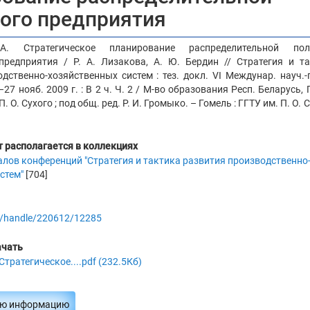
ого предприятия
А. Стратегическое планирование распределительной пол
редприятия / Р. А. Лизакова, А. Ю. Бердин // Стратегия и т
дственно-хозяйственных систем : тез. докл. VI Междунар. науч.-
–27 нояб. 2009 г. : В 2 ч. Ч. 2 / М-во образования Респ. Беларусь, 
 П. О. Сухого ; под общ. ред. Р. И. Громыко. – Гомель : ГГТУ им. П. О. 
 располагается в коллекциях
алов конференций "Стратегия и тактика развития производственно
стем"
[704]
.by/handle/220612/12285
ачать
 Стратегическое....pdf (232.5Кб)
ую информацию