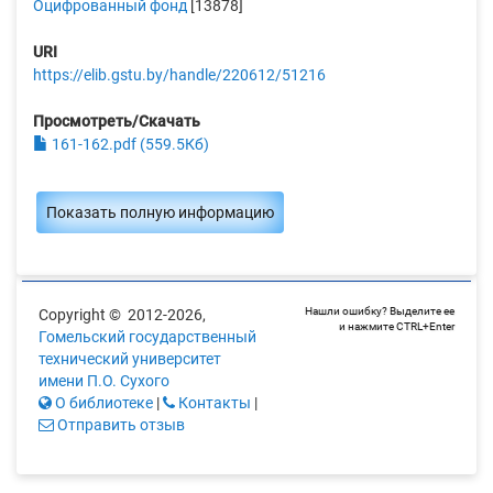
Оцифрованный фонд
[13878]
URI
https://elib.gstu.by/handle/220612/51216
Просмотреть/Скачать
161-162.pdf (559.5Кб)
Показать полную информацию
Нашли ошибку? Выделите ее
Copyright © 2012-2026,
и нажмите CTRL+Enter
Гомельский государственный
технический университет
имени П.О. Сухого
О библиотеке
|
Контакты
|
Отправить отзыв