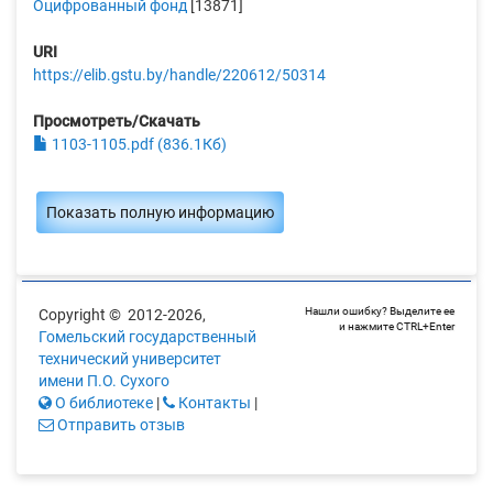
Оцифрованный фонд
[13871]
URI
https://elib.gstu.by/handle/220612/50314
Просмотреть/Скачать
1103-1105.pdf (836.1Кб)
Показать полную информацию
Нашли ошибку? Выделите ее
Copyright © 2012-2026,
и нажмите CTRL+Enter
Гомельский государственный
технический университет
имени П.О. Сухого
О библиотеке
|
Контакты
|
Отправить отзыв