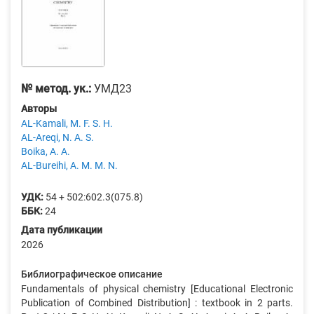
№ метод. ук.:
УМД23
Авторы
AL-Kamali, M. F. S. H.
AL-Areqi, N. A. S.
Boika, A. A.
AL-Bureihi, A. M. M. N.
УДК:
54 + 502:602.3(075.8)
ББК:
24
Дата публикации
2026
Библиографическое описание
Fundamentals of physical chemistry [Educational Electronic
Publication of Combined Distribution] : textbook in 2 parts.