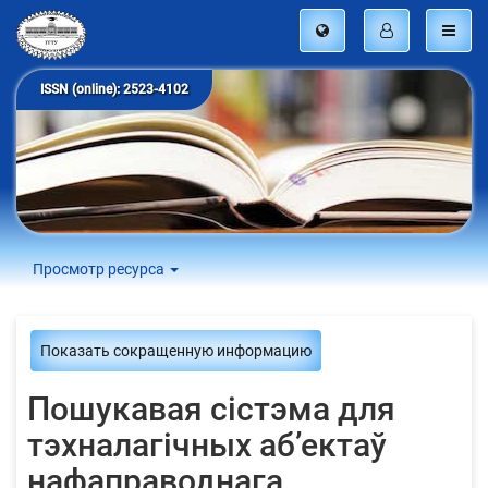
ISSN (online): 2523-4102
Просмотр ресурса
Показать сокращенную информацию
Пошукавая сістэма для
тэхналагічных аб’ектаў
нафаправоднага