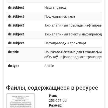
dc.subject
Нафтаправод
dc.subject
Пошукавая сістэма
dc.subject
Тэхналагічныя прылады нафтаправода
dc.subject
Тэхналагічныя аб’екты нафаправода
dc.subject
Нафаправодны транспарт
dc.title
Пошукавая сістэма для тэхналагічных
аб’ектаў нафаправоднага транспарту
dc.type
Article
Файлы, содержащиеся в ресурсе
Имя:
253-257.pdf
Размер: