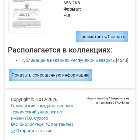
653.2Кб
Формат:
PDF
Просмотреть/Скачать
Располагается в коллекциях:
Публикации в изданиях Республики Беларусь
[4543]
Показать сокращенную информацию
Нашли ошибку? Выделите ее
Copyright © 2012-2026,
и нажмите CTRL+Enter
Гомельский государственный
технический университет
имени П.О. Сухого
О библиотеке
|
Контакты
|
Отправить отзыв