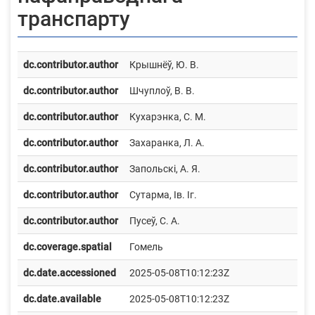
транспарту
dc.contributor.author
Крышнёў, Ю. В.
dc.contributor.author
Шчуплоў, В. В.
dc.contributor.author
Кухарэнка, С. М.
dc.contributor.author
Захаранка, Л. А.
dc.contributor.author
Запольскі, А. Я.
dc.contributor.author
Сутарма, Ів. Іг.
dc.contributor.author
Пусеў, С. А.
dc.coverage.spatial
Гомель
dc.date.accessioned
2025-05-08T10:12:23Z
dc.date.available
2025-05-08T10:12:23Z