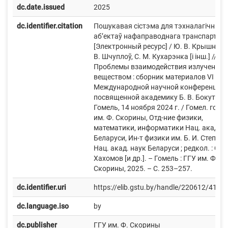
dc.date.issued
2025
dc.identifier.citation
Пошукавая сістэма для тэхналагічных
аб’ектаў нафаправоднага транспарту
[Электронный ресурс] / Ю. В. Крышнёў, 
В. Шчуплоў, С. М. Кухарэнка [і інш.] //
Проблемы взаимодействия излучения 
веществом : сборник материалов VI
Международной научной конференции,
посвященной академику Б. В. Бокутю,
Гомель, 14 ноября 2024 г. / Гомел. гос. у
им. Ф. Скорины, Отд-ние физики,
математики, информатики Нац. акад. н
Беларуси, Ин-т физики им. Б. И. Степан
Нац. акад. наук Беларуси ; редкол. : С. А
Хахомов [и др.]. – Гомель : ГГУ им. Ф.
Скорины, 2025. – С. 253–257.
dc.identifier.uri
https://elib.gstu.by/handle/220612/4154
dc.language.iso
by
dc.publisher
ГГУ им. Ф. Скорины