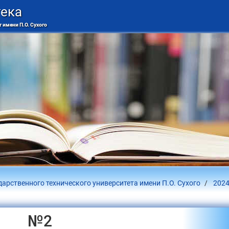
тека
 имени П.О. Сухого
дарственного технического университета имени П.О. Сухого
2024
№2