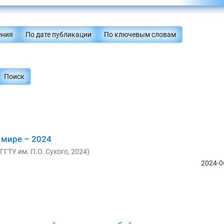
ения
По дате публикации
По ключевым словам
Поиск
 мире – 2024
ГГТУ им. П.О. Сухого
,
2024
)
2024-0