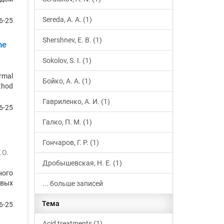
Sereda, A. A. (1)
6-25
Shershnev, E. B. (1)
he
Sokolov, S. I. (1)
rmal
Бойко, А. А. (1)
thod
Гавриленко, А. И. (1)
6-25
Галко, П. М. (1)
Гончаров, Г. Р. (1)
.О.
Дробышевская, Н. Е. (1)
ного
овых
... больше записей
Тема
6-25
Acid treatments (1)