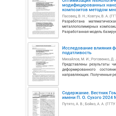
Оптимизация технологич
модифицированных нано
композитов методом мно
Пасовец, В. Н.
;
Ковтун, В. А.
(
ГГ
Разработана математическ
металлополимерных композиц
Разработанная модель базирует
Исследование влияния ф
податливость
Михайлов, М. И.
;
Роговенко, Д. 
Представлены результаты чи
деформированного состоян
направляющих. Полученные рез
Содержание. Вестник Гом
имени П. О. Сухого 2024 
Путято, А. В.; Бойко, А. А.
(
ГГТУ 