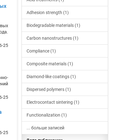
ных
Adhesion strength (1)
Biodegradable materials (1)
овых
ода.
Carbon nanostructures (1)
6-25
Compliance (1)
Composite materials (1)
Diamond-like coatings (1)
нно-
ений
Dispersed polymers (1)
6-25
Electrocontact sintering (1)
а
Functionalization (1)
... больше записей
6-25