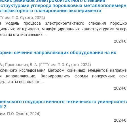
еских режимов электроконтактного спекания
структурами углерода порошковых металлополимер
гофакторного планирования эксперимента
ТУ им. П.О. Сухого
,
2024
)
ая модель процесса электроконтактного спекания порошк
ионных материалов, модифицированных наноструктурами углер
ся на статистических ...
2024-0
ормы сечения направляющих оборудования на их
А.
;
Прокопович, В. А.
(
ГГТУ им. П.О. Сухого
,
2024
)
сленного исследования методом конечных элементов напряже
ия направляющих. Варьировались формы поперечных сеч
ультаты позволяют ...
2024-0
ельского государственного технического университет
№ 2
им. П.О. Сухого
,
2024
)
2024-0