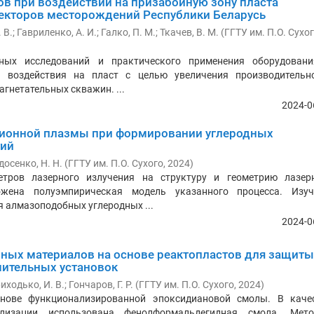
в при воздействии на призабойную зону пласта
екторов месторождений Республики Беларусь
 В.
;
Гавриленко, А. И.
;
Галко, П. М.
;
Ткачев, В. М.
(
ГГТУ им. П.О. Сухо
ных исследований и практического применения оборудован
о воздействия на пласт с целью увеличения производительн
гнетательных скважин. ...
2024-0
зионной плазмы при формировании углеродных
тий
досенко, Н. Н.
(
ГГТУ им. П.О. Сухого
,
2024
)
етров лазерного излучения на структуру и геометрию лазер
ожена полуэмпирическая модель указанного процесса. Изу
 алмазоподобных углеродных ...
2024-0
ных материалов на основе реактопластов для защиты
ительных установок
иходько, И. В.
;
Гончаров, Г. Р.
(
ГГТУ им. П.О. Сухого
,
2024
)
нове функционализированной эпоксидиановой смолы. В каче
лизации использована фенолформальдегидная смола. Мет