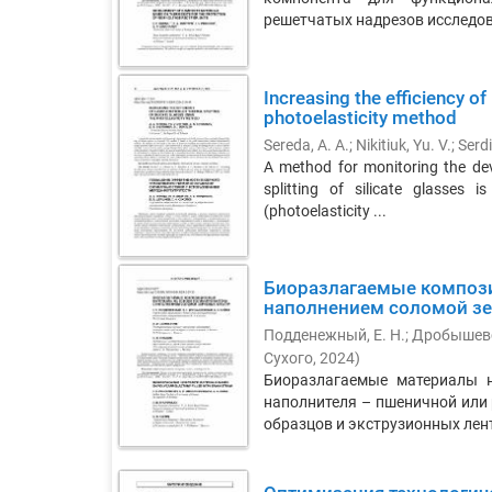
решетчатых надрезов исследов
Increasing the efficiency of
photoelasticity method
Sereda, A. A.
;
Nikitiuk, Yu. V.
;
Serdi
A method for monitoring the dev
splitting of silicate glasses
(photoelasticity ...
Биоразлагаемые компози
наполнением соломой зе
Подденежный, Е. Н.
;
Дробышевск
Сухого
,
2024
)
Биоразлагаемые материалы н
наполнителя – пшеничной или
образцов и экструзионных лент.