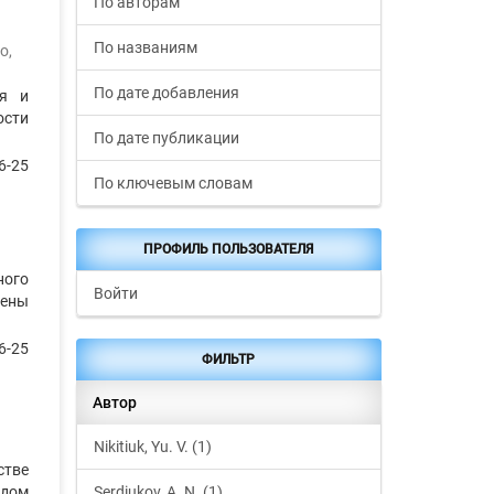
По авторам
По названиям
го
,
По дате добавления
ия и
ости
По дате публикации
6-25
По ключевым словам
ПРОФИЛЬ ПОЛЬЗОВАТЕЛЯ
ного
Войти
чены
6-25
ФИЛЬТР
Автор
Nikitiuk, Yu. V. (1)
стве
Serdiukov, A. N. (1)
одом