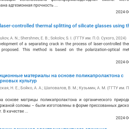
ана адгезионная прочность ...
2024-0
 laser-controlled thermal splitting of silicate glasses using t
ukov, A. N.
;
Shershnev, E. B.
;
Sokolov, S. I.
(
ГГТУ им. П.О. Сухого
,
2024
)
elopment of a separating crack in the process of laser-controlled the
 is proposed. This method is based on the polarization-optical me
2024-0
ционные материалы на основе поликапролактона с
рновых культур
ая, Н. Е.
;
Бойко, А. А.
;
Шаповалов, В. М.
;
Кузьмин, А. М.
(
ГГТУ им. П
а основе матрицы поликапролактона и органического природ
 ржаной соломы – были изготовлены в форме прессованных диск
 В качестве ...
2024-0