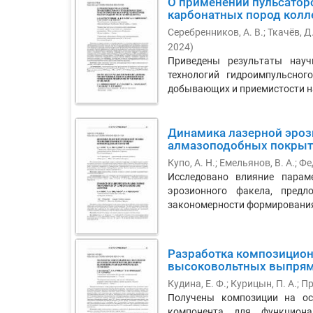
О применении пульсаторо
карбонатных пород колл
Серебренников, А. В.
;
Ткачёв, Д.
2024
)
Приведены результаты науч
технологий гидроимпульсног
добывающих и приемистости на
Динамика лазерной эро
алмазоподобных покры
Купо, А. Н.
;
Емельянов, В. А.
;
Фе
Исследовано влияние парам
эрозионного факела, предл
закономерности формирования
Разработка композицион
высоковольтных выпрям
Кудина, Е. Ф.
;
Курицын, П. А.
;
Пр
Получены композиции на ос
компонента для функциона