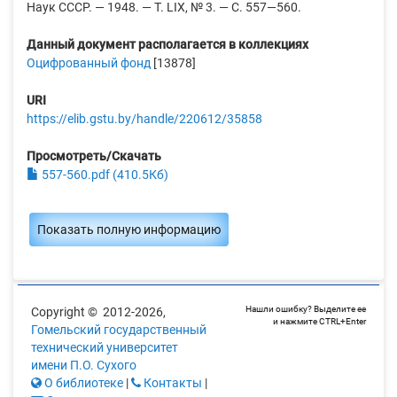
Наук СССР. — 1948. — Т. LIX, № 3. — С. 557—560.
Данный документ располагается в коллекциях
Оцифрованный фонд
[13878]
URI
https://elib.gstu.by/handle/220612/35858
Просмотреть/Скачать
557-560.pdf (410.5Кб)
Показать полную информацию
Нашли ошибку? Выделите ее
Copyright © 2012-2026,
и нажмите CTRL+Enter
Гомельский государственный
технический университет
имени П.О. Сухого
О библиотеке
|
Контакты
|