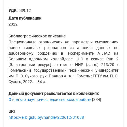
УДК:
539.12
Дата публикации
2022
Библиографическое описание
Прецизионные ограничения на параметры смешивания
новых тяжелых резонансов из анализа данных по
дибозонному рождению в эксперименте АТЛАС на
Большом адронном коллайдере LHC в сеансе Run 2
[Электронный ресурс] : отчет о НИР (закл.) 213/20 /
Гомельский государственный технический университет
им. П. О. Сухого ; рук. Панков А. А. – Гомель : ГГТУ им. П. О.
Сухого, 2022. – 34 с.
Данный документ располагается в коллекциях
Отчеты о научно-исследовательской работе
[334]
URI
https://elib.gstu.by/handle/220612/31088