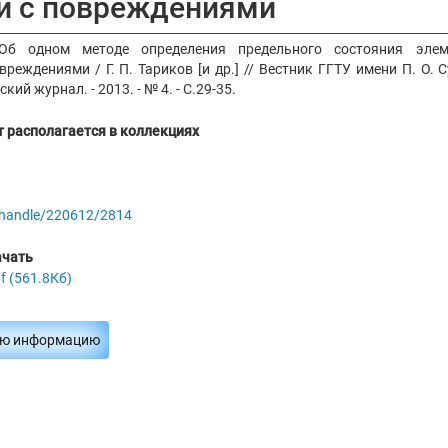
й с повреждениями
 Об одном методе определения предельного состояния элем
реждениями / Г. П. Тариков [и др.] // Вестник ГГТУ имени П. О. С
кий журнал. - 2013. - № 4. - С.29-35.
 располагается в коллекциях
y/handle/220612/2814
ачать
f (561.8Кб)
ую информацию