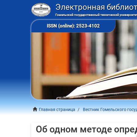
Электронная библио
Гомельский государственный технический университет
ISSN (online): 2523-4102
Главная страница
Вестник Гомельского госу
Об одном методе опре