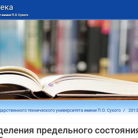
тека
 имени П.О. Сухого
дарственного технического университета имени П.О. Сухого
2013
деления предельного состояни