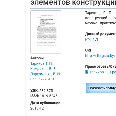
элементов конструкци
Тариков, Г. П.
конструкций с пов
научно - практичес
Данный документ
№4
[17]
URI
http://elib.gstu.b
Авторы
Тариков, Г. П.
Просмотреть/Ск
Комраков, В. В.
Тариков, Г. П.pd
Пархоменко, В. Н.
Бельский, А. Т.
Показать полн
УДК:
539.375
ISSN:
1819-5245
Дата публикации
2013-12