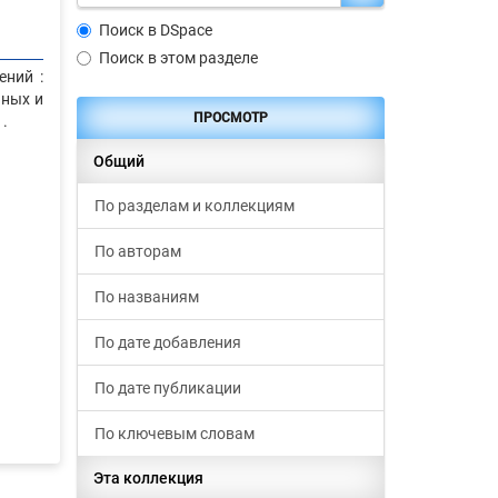
Поиск в DSpace
Поиск в этом разделе
ений :
яных и
ПРОСМОТР
1.
Общий
По разделам и коллекциям
По авторам
По названиям
По дате добавления
По дате публикации
По ключевым словам
Эта коллекция