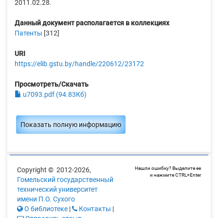
2011.02.28.
Данный документ располагается в коллекциях
Патенты
[312]
URI
https://elib.gstu.by/handle/220612/23172
Просмотреть/Скачать
u7093.pdf (94.83Кб)
Показать полную информацию
Нашли ошибку? Выделите ее
Copyright © 2012-2026,
и нажмите CTRL+Enter
Гомельский государственный
технический университет
имени П.О. Сухого
О библиотеке
|
Контакты
|