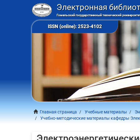
Электронная библио
Гомельский государственный технический университет
ISSN (online): 2523-4102
Главная страница
Учебные материалы
Эн
Учебно-методические материалы кафедры Эле
Электроэнергетически