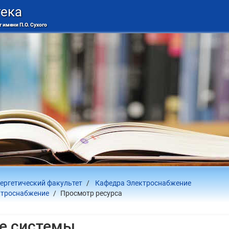
тека
 имени П.О. Сухого
ергетический факультет
Кафедра Электроснабжение
ктроснабжение
Просмотр ресурса
е системы