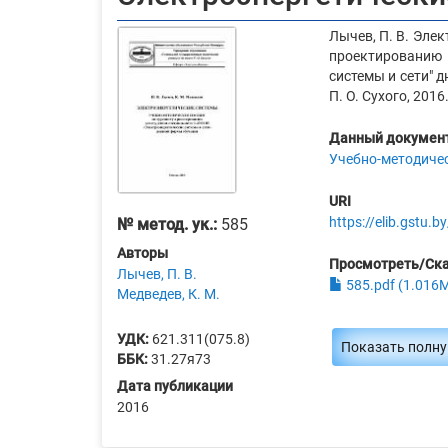
Лычев, П. В. Эле
проектированию
системы и сети" д
П. О. Сухого, 2016.
Данный документ
Учебно-методиче
URI
https://elib.gstu
№ метод. ук.:
585
Авторы
Просмотреть/Ск
Лычев, П. В.
585.pdf (1.016
Медведев, К. М.
УДК:
621.311(075.8)
Показать полн
ББК:
31.27я73
Дата публикации
2016