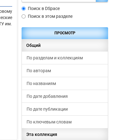
Поиск в DSpace
совому
Поиск в этом разделе
еские
ТУ им.
ПРОСМОТР
Общий
По разделам и коллекциям
По авторам
По названиям
По дате добавления
По дате публикации
По ключевым словам
Эта коллекция