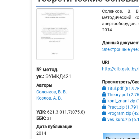
Соленков, В. В
методический ко
энергооборудов. о
2014.
Данный документ
Электронные уче
URI
http://elib.gstu.
№ метод.
ук.:
ЭУМКД421
Просмотреть/Ск
Авторы
Titul.pdf (81.97
Соленков, В. В.
Theory.pdf (2.7
Козлов, А. В.
kont_znani.zip 
Pract.zip (1.79
УДК:
621.3.011.7(075.8)
Program.zip (42
ББК:
31
ves_kurs.zip (6
Дата публикации
2014
Показать полн