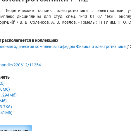
. Теоретические основы электротехники : электронный уч
мплекс дисциплины для студ. спец. 1-43 01 07 "Техн. эксплу
рг-ций" / В. В. Соленков, А. В. Козлов. - Гомель : ГГТУ им. П. О. С
 располагается в коллекциях
бно-методические комплексы кафедры Физика и электротехника
[1
by/handle/220612/11254
ачать
Кб)
60Мб)
(1.294Мб)
1Мб)
3.7Кб)
.141Мб)
ую информацию