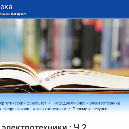
тека
 имени П.О. Сухого
ергетический факультет
Кафедра Физика и электротехника
кафедры Физика и электротехника
Просмотр ресурса
электротехники : Ч.2