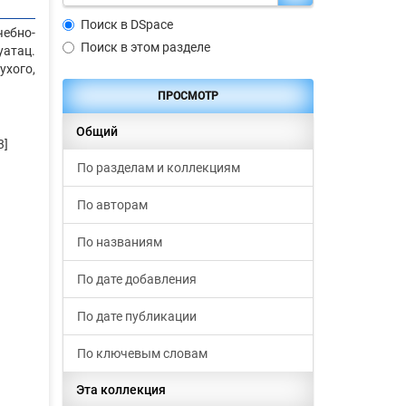
Поиск в DSpace
ебно-
Поиск в этом разделе
атац.
ухого,
ПРОСМОТР
Общий
3]
По разделам и коллекциям
По авторам
По названиям
По дате добавления
По дате публикации
По ключевым словам
Эта коллекция