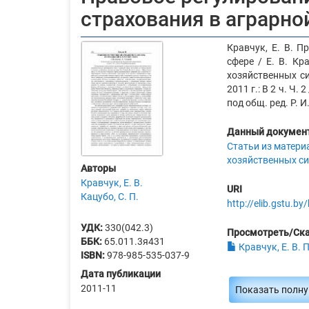
страхования в аграрно
Кравчук, Е. В. П
сфере / Е. В. Кр
хозяйственных си
2011 г.: В 2 ч. Ч.
под общ. ред. Р. И
Данный документ
Статьи из матери
хозяйственных си
Авторы
Кравчук, Е. В.
URI
Кацубо, С. П.
http://elib.gstu.
УДК:
330(042.3)
Просмотреть/Ск
ББК:
65.011.3я431
Кравчук, Е. В. 
ISBN:
978-985-535-037-9
Дата публикации
2011-11
Показать полн