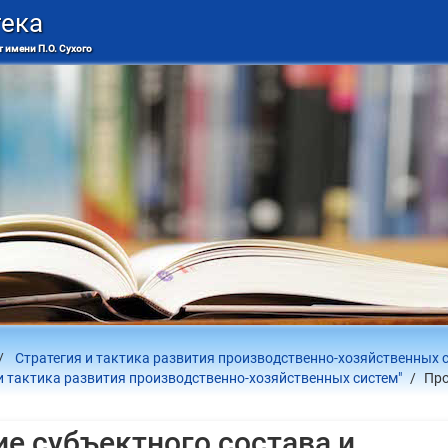
тека
 имени П.О. Сухого
Стратегия и тактика развития производственно-хозяйственных 
и тактика развития производственно-хозяйственных систем"
Про
е субъектного состава и