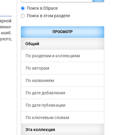
Поиск в DSpace
Поиск в этом разделе
рарной
венно-
ПРОСМОТР
 нояб.
Сухого;
Общий
По разделам и коллекциям
-
По авторам
По названиям
По дате добавления
По дате публикации
По ключевым словам
Эта коллекция