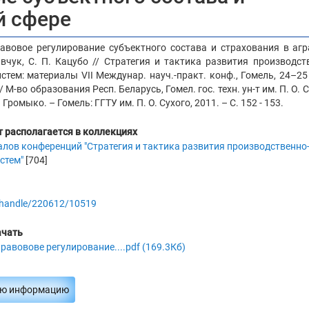
й сфере
равовое регулирование субъектного состава и страхования в аг
авчук, С. П. Кацубо // Стратегия и тактика развития производст
стем: материалы VII Междунар. науч.-практ. конф., Гомель, 24–25
 2 / М-во образования Респ. Беларусь, Гомел. гос. техн. ун-т им. П. О. 
. Громыко. – Гомель: ГГТУ им. П. О. Сухого, 2011. – С. 152 - 153.
 располагается в коллекциях
алов конференций "Стратегия и тактика развития производственно
стем"
[704]
by/handle/220612/10519
ачать
Правовове регулирование....pdf (169.3Кб)
ую информацию