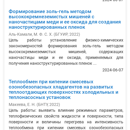
Формирование золь-гель методом
высококремнеземистых мишеней с
наночастицами меди и ее оксида для создания
наноструктурированных пленок
Аль-Камали, М. Ф. С. Х.
(
БГУИР
,
2022
)
Цель работы установление физико-химических
закономерностей формирования золь-гель методом
высококремнеземистых мишеней, содержащих
наночастицы меди и ее оксида, применяемых для
получения наноструктурированных пленок ...
2024-06-07
Теплообмен при кипении смесевых
озонобезопасных хладагентов на развитых
теплоотдающих поверхностях холодильных и
теплонасосных установок
Макеева, Е. Н.
(
БНТУ
,
2022
)
Цель работы: выявить влияние режимных параметров,
теплофизических свойств жидкости и поверхности, типа
поверхности и величины перегрева на интенсивность
теплообмена при кипении смесевых озонобезопасных