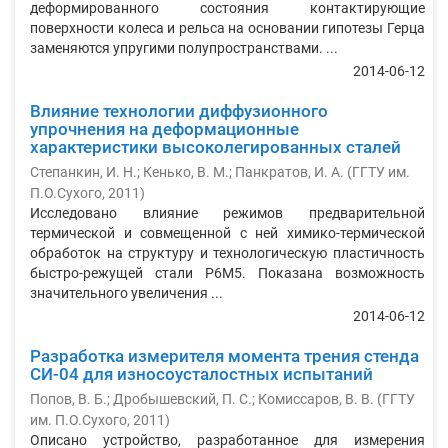
деформированного состояния контактирующие
поверхности колеса и рельса на основании гипотезы Герца
заменяются упругими полупространствами. ...
2014-06-12
Влияние технологии диффузионного
упрочнения на деформационные
характеристики высоколегированных сталей
Степанкин, И. Н.
;
Кенько, В. М.
;
Панкратов, И. А.
(
ГГТУ им.
П.О.Сухого
,
2011
)
Исследовано влияние режимов предварительной
термической и совмещенной с ней химико-термической
обработок на структуру и технологическую пластичность
быстро-режущей стали Р6М5. Показана возможность
значительного увеличения ...
2014-06-12
Разработка измерителя момента трения стенда
СИ-04 для износоусталостных испытаний
Попов, В. Б.
;
Дробышевский, П. С.
;
Комиссаров, В. В.
(
ГГТУ
им. П.О.Сухого
,
2011
)
Описано устройство, разработанное для измерения