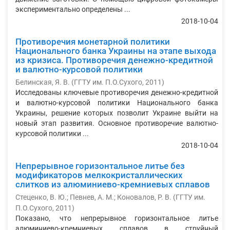
экспериментально определены ...
2018-10-04
Противоречия монетарной политики
Национального банка Украины на этапе выхода
из кризиса. Противоречия денежно-кредитной
и валютно-курсовой политики
Белинская, Я. В.
(
ГГТУ им. П.О.Сухого
,
2011
)
Исследованы ключевые противоречия денежно-кредитной
и валютно-курсовой политики Национального банка
Украины, решение которых позволит Украине выйти на
новый этап развития. Основное противоречие валютно-
курсовой политики ...
2018-10-04
Непрерывное горизонтальное литье без
модификаторов мелкокристаллических
слитков из алюминиево-кремниевых сплавов
Стеценко, В. Ю.
;
Певнев, А. М.
;
Коновалов, Р. В.
(
ГГТУ им.
П.О.Сухого
,
2011
)
Показано, что непрерывное горизонтальное литье
алюминиево-кремниевых сплавов в струйный