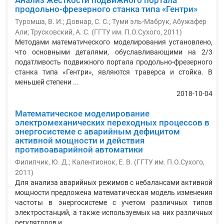
Анализ жесткости подвижного портала
продольно-фрезерного станка типа «Гентри»
Туромша, В. И.
;
Довнар, С. С.
;
Туми эль-Мабрук, Абужафер
Али
;
Трусковский, А. С.
(
ГГТУ им. П.О.Сухого
,
2011
)
Методами математического моделирования установлено,
что основными деталями, обуславливающими на 2/3
податливость подвижного портала продольно-фрезерного
станка типа «Гентри», являются траверса и стойка. В
меньшей степени ...
2018-10-04
Математическое моделирование
электромеханических переходных процессов в
энергосистеме с аварийным дефицитом
активной мощности и действия
противоаварийной автоматики
Филипчик, Ю. Д.
;
Калентионок, Е. В.
(
ГГТУ им. П.О.Сухого
,
2011
)
Для анализа аварийных режимов с небалансами активной
мощности предложена математическая модель изменения
частоты в энергосистеме с учетом различных типов
электростанций, а также используемых на них различных
регуляторов и ...