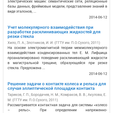
электрических машин: семантические сети, реляционные
базы данных, фреймовые модели, представление знаний в
виде эталонов, ...
2014-06-12
Учет молекулярного взаимодействия при
разработке расклинивающих жидкостей для
резки стекла
Хило, П. А.
;
Злотников, И. И.
(
ГГТУ им. П.О.Сухого
,
2011
)
На основе электромагнитной теории межмолекулярного
взаимодействия конденсированных тел Е. М. Лифшица
проанализировано поведение расклинивающей жидкости
в магистральной трещине, образующейся при резке
стекла. Предложена ...
2014-06-12
Решение задачи о контакте колеса и рельса для
случая эллиптической площадки контакта
Тариков, Г. П.
;
Бородачев, Н. М.
;
Комраков, В. В.
;
Акулова, Е.
М.
(
ГГТУ им. П.О.Сухого
,
2011
)
Рассматривается контактная задача для системы «колесо
– рельс». При определении напряженно-