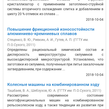
кристаллизатор с применением затопленно-струйной
системы вторичного охлаждения слитка и добавлением в
шихту 20 % отливок из сплава ...
2018-10-04
Повышение фрикционной износостойкости
алюминиево-кремниевых сплавов
Стеценко, В. Ю.
;
Ривкин, А. И.
;
Гутев, А. П.
(
ГГТУ им.
П.О.Сухого
,
2011
)
Определены рациональный химический состав и
дисперсность микроструктуры силуминов с
высокодисперсной микроструктурой. Установлено, что
заготовки из силумина, полученные при литье закалочным
затвердеванием, при содержании ...
2018-10-04
Колесные машины на комбинированном ходу
Ташбаев, В. А.
;
Шебзухов, Ю. А.
(
ГГТУ им. П.О.Сухого
,
2011
)
Рассмотрено современное состояние
многофункциональных машин на комбинированном
рельсоколесном ходу, а также тенденции их развития при