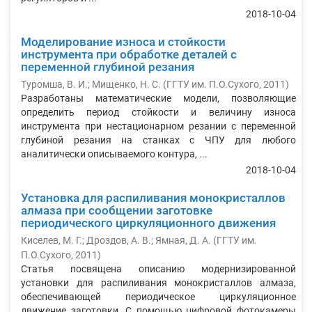
2018-10-04
Моделирование износа и стойкости
инструмента при обработке деталей с
переменной глубиной резания
Туромша, В. И.
;
Мищенко, Н. С.
(
ГГТУ им. П.О.Сухого
,
2011
)
Разработаны математические модели, позволяющие
определить период стойкости и величину износа
инструмента при нестационарном резании с переменной
глубиной резания на станках с ЧПУ для любого
аналитически описываемого контура, ...
2018-10-04
Установка для распиливания монокристаллов
алмаза при сообщении заготовке
периодического циркуляционного движения
Киселев, М. Г.
;
Дроздов, А. В.
;
Ямная, Д. А.
(
ГГТУ им.
П.О.Сухого
,
2011
)
Статья посвящена описанию модернизированной
установки для распиливания монокристаллов алмаза,
обеспечивающей периодическое циркуляционное
движение заготовки. С помощью цифровой фотокамеры