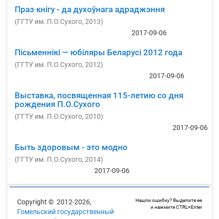
Праз кнігу - да духоўнага адраджэння
(
ГГТУ им. П.О.Сухого
,
2013
)
2017-09-06
Пісьменнікі — юбіляры Беларусі 2012 года
(
ГГТУ им. П.О.Сухого
,
2012
)
2017-09-06
Выставка, посвященная 115-летию со дня
рождения П.О.Сухого
(
ГГТУ им. П.О.Сухого
,
2010
)
2017-09-06
Быть здоровым - это модно
(
ГГТУ им. П.О.Сухого
,
2014
)
2017-09-06
Нашли ошибку? Выделите ее
Copyright © 2012-2026,
и нажмите CTRL+Enter
Гомельский государственный