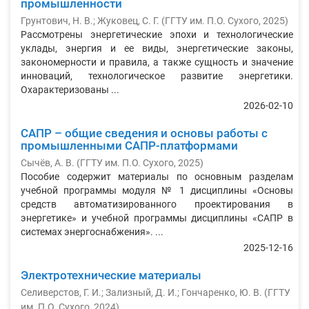
промышленности
Грунтович, Н. В.; Жуковец, С. Г.
(
ГГТУ им. П.О. Сухого
,
2025
)
Рассмотрены энергетические эпохи и технологические
уклады, энергия и ее виды, энергетические законы,
закономерности и правила, а также сущность и значение
инноваций, технологическое развитие энергетики.
Охарактеризованы ...
2026-02-10
САПР – общие сведения и основы работы с
промышленными САПР-платформами
Сычёв, А. В.
(
ГГТУ им. П.О. Сухого
,
2025
)
Пособие содержит материалы по основным разделам
учебной программы модуля № 1 дисциплины «Основы
средств автоматизированного проектирования в
энергетике» и учебной программы дисциплины «САПР в
системах энергоснабжения». ...
2025-12-16
Электротехнические материалы
Селиверстов, Г. И.
;
Зализный, Д. И.
;
Гончаренко, Ю. В.
(
ГГТУ
им. П.О. Сухого
,
2024
)