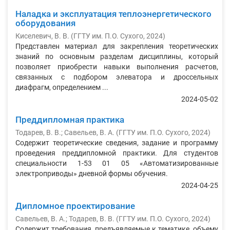
Наладка и эксплуатация теплоэнергетического
оборудования
Киселевич, В. В.
(
ГГТУ им. П.О. Сухого
,
2024
)
Представлен материал для закрепления теоретических
знаний по основным разделам дисциплины, который
позволяет приобрести навыки выполнения расчетов,
связанных с подбором элеватора и дроссельных
диафрагм, определением ...
2024-05-02
Преддипломная практика
Тодарев, В. В.
;
Савельев, В. А.
(
ГГТУ им. П.О. Сухого
,
2024
)
Содержит теоретические сведения, задание и программу
проведения преддипломной практики. Для студентов
специальности 1-53 01 05 «Автоматизированные
электроприводы» дневной формы обучения.
2024-04-25
Дипломное проектирование
Савельев, В. А.
;
Тодарев, В. В.
(
ГГТУ им. П.О. Сухого
,
2024
)
Содержит требования, предъявляемые к тематике, объему