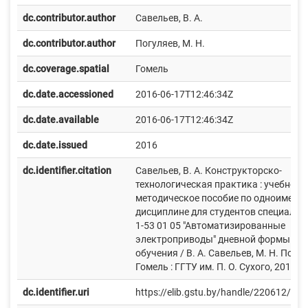
dc.contributor.author
Савельев, В. А.
dc.contributor.author
Погуляев, М. Н.
dc.coverage.spatial
Гомель
dc.date.accessioned
2016-06-17T12:46:34Z
dc.date.available
2016-06-17T12:46:34Z
dc.date.issued
2016
dc.identifier.citation
Савельев, В. А. Конструкторско-
технологическая практика : учебно-
методическое пособие по одноименн
дисциплине для студентов специальн
1-53 01 05 "Автоматизированные
электроприводы" дневной формы
обучения / В. А. Савельев, М. Н. Погул
Гомель : ГГТУ им. П. О. Сухого, 2016. –
dc.identifier.uri
https://elib.gstu.by/handle/220612/14