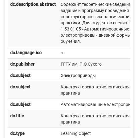
dc.description.abstract
Содержит теоретические сведения,
задание и программу проведения
конструкторско-технологической
практики. Для студентов специально
1-53 01 05 «Автоматизированные
электроприводы» дневной формы
обучения.
dc.language.iso
ru
dc.publisher
ГГТУ им. П.О.Сухого
dc.subject
Электроприводы
dc.subject
Конструкторско-технологическая
практика
dc.subject
Автоматизированные электроприво
dc.title
Конструкторско-технологическая
практика
dc.type
Learning Object