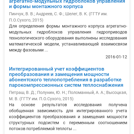
агрегатно-модульных гидроблоков управления
и формы монтажного корпуса
Пинчук, В. В.
;
Андреев, С. Ф.
;
Шелег, В. К.
(
ГГТУ им.
П.О.Сухого
,
2015
)
Для определения формы монтажного корпуса агрегатно-
модульных гидроблоков управления гидроприводов
технологического оборудования выполнены исследования
математической модели, устанавливающей взаимосвязи
между фазовыми ...
2016-01-12
Интегрированный учет коэффициентов
преобразования и замещения мощности
абонентского теплопотребления в разработке
парокомпрессионных систем теплоснабжения
Петраш, В. Д.
;
Полунин, Ю. Н.
;
Поломанный, А. А.
;
Высоцкая,
М. В.
(
ГГТУ им. П.О.Сухого
,
2015
)
На основе результатов исследования получена
обобщенная зависимость для интегрированного учета
коэффициентов преобразования и замещения мощности
структурных подсистем с переменным соотношением
потоков потребляемой теплоты ...