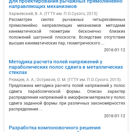
для проектирования рычажных прямолинейно
направляющих механизмов
Харжевский, В. А.
(
ГГТУ им. П.О.Сухого
,
2015
)
Рассмотрен синтез рычажных четырехзвенных
прямолинейно направляющих механизмов методами
кинематической геометрии бесконечно близких
положений шатунной плоскости. Вследствие отсутствия
высших кинематических пар, геометрического ...
2016-01-12
Методика расчета полей напряжений у
параболических полос сдвига в металлических
стеклах
Рюмцев, А. А.
;
Остриков, О. М.
(
ГГТУ им. П.О.Сухого
,
2015
)
Предложена методика расчета полей напряжений у полос
сдвига параболической формы. Описан характер
распределения напряжений в аморфном материале у полос
сдвига заданной формы при различных закономерностях
распределения ...
2016-01-12
Разработка компоновочного решения