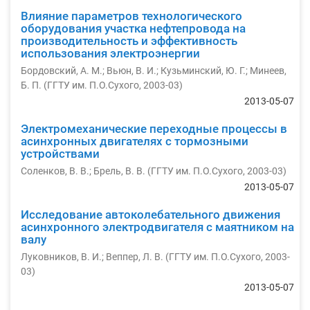
Влияние параметров технологического
оборудования участка нефтепровода на
производительность и эффективность
использования электроэнергии
Бордовский, А. М.
;
Вьюн, В. И.
;
Кузьминский, Ю. Г.
;
Минеев,
Б. П.
(
ГГТУ им. П.О.Сухого
,
2003-03
)
2013-05-07
Электромеханические переходные процессы в
асинхронных двигателях с тормозными
устройствами
Соленков, В. В.
;
Брель, В. В.
(
ГГТУ им. П.О.Сухого
,
2003-03
)
2013-05-07
Исследование автоколебательного движения
асинхронного электродвигателя с маятником на
валу
Луковников, В. И.
;
Веппер, Л. В.
(
ГГТУ им. П.О.Сухого
,
2003-
03
)
2013-05-07