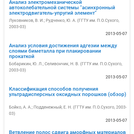
Анализ электромеханической
автоколебательной системы "асинхронный
электродвигатель-упругий элемент"
Луковников, В. И.
;
Рудченко, Ю. А.
(
ГГТУ им. П.О.Сухого
,
2003-03
)
2013-05-07
Анализ условия достижения адгезии между
слоями биметалла при плакировании
прокаткой
Бобарикин, Ю. Л.
;
Селивончик, Н. В.
(
ГГТУ им. П.О.Сухого
,
2003-03
)
2013-05-07
Классификация способов получения
ультрадисперсных оксидных порошков (обзор)
Бойко, А. А.
;
Подденежный, Е. Н.
(
ГГТУ им. П.О.Сухого
,
2003-
03
)
2013-05-07
Ветвление полос сдвига аморфных материалов