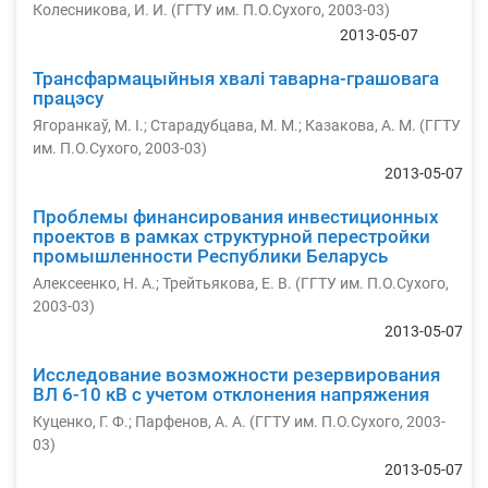
Колесникова, И. И.
(
ГГТУ им. П.О.Сухого
,
2003-03
)
2013-05-07
Трансфармацыйныя хвалі таварна-грашовага
працэсу
Ягоранкаў, М. І.
;
Старадубцава, М. М.
;
Казакова, А. М.
(
ГГТУ
им. П.О.Сухого
,
2003-03
)
2013-05-07
Проблемы финансирования инвестиционных
проектов в рамках структурной перестройки
промышленности Республики Беларусь
Алексеенко, Н. А.
;
Трейтьякова, Е. В.
(
ГГТУ им. П.О.Сухого
,
2003-03
)
2013-05-07
Исследование возможности резервирования
ВЛ 6-10 кВ с учетом отклонения напряжения
Куценко, Г. Ф.
;
Парфенов, А. А.
(
ГГТУ им. П.О.Сухого
,
2003-
03
)
2013-05-07