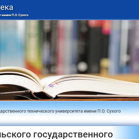
тека
 имени П.О. Сухого
арственного технического университета имени П.О. Сухого
ьского государственного