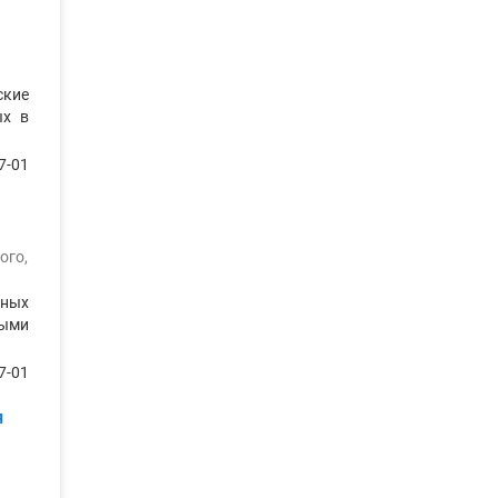
ские
ых в
7-01
хого
,
рных
ными
7-01
я