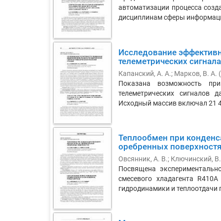
автоматизации процесса созд
дисциплинам сферы информаци
Исследование эффективн
телеметрических сигнал
Капанский, А. А.
;
Марков, В. А.
(
Показана возможность при
телеметрических сигналов 
Исходный массив включал 21 48
Теплообмен при конденс
оребренных поверхност
Овсянник, А. В.
;
Ключинский, В.
Посвящена экспериментально
смесевого хладагента R410A
гидродинамики и теплоотдачи п