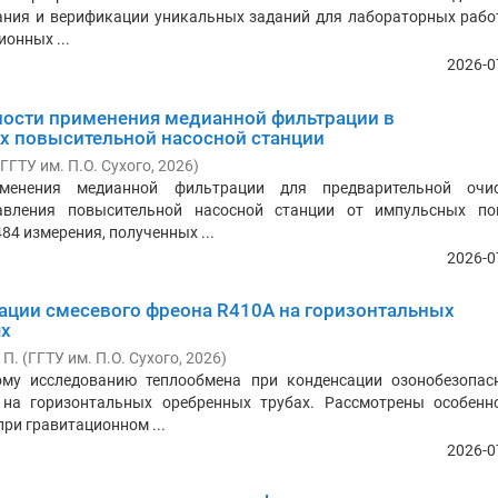
ания и верификации уникальных заданий для лабораторных рабо
онных ...
2026-0
ости применения медианной фильтрации в
ах повысительной насосной станции
ГГТУ им. П.О. Сухого
,
2026
)
менения медианной фильтрации для предварительной очи
давления повысительной насосной станции от импульсных по
4 измерения, полученных ...
2026-0
ации смесевого фреона R410А на горизонтальных
ях
 П.
(
ГГТУ им. П.О. Сухого
,
2026
)
му исследованию теплообмена при конденсации озонобезопас
 на горизонтальных оребренных трубах. Рассмотрены особенн
ри гравитационном ...
2026-0