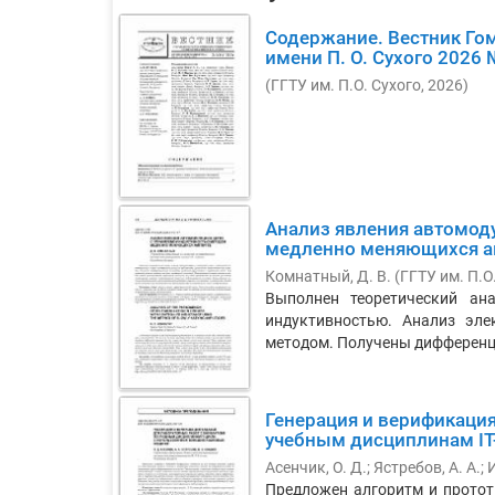
Содержание. Вестник Гом
имени П. О. Сухого 2026 
(
ГГТУ им. П.О. Сухого
,
2026
)
Анализ явления автомод
медленно меняющихся а
Комнатный, Д. В.
(
ГГТУ им. П.О
Выполнен теоретический ан
индуктивностью. Анализ эл
методом. Получены дифференц
Генерация и верификация
учебным дисциплинам IT
Асенчик, О. Д.
;
Ястребов, А. А.
;
И
Предложен алгоритм и протот