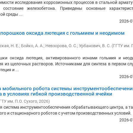
имости исследования коррозионных процессов в стальной армату
 состояние железобетона. Приведены основные характерис
й среды ...
2026-0
порошков оксида лютеция с гольмием и неодимом
ая, Н. Е.
;
Бойко, А. А.
;
Невзорова, О. С.
;
Урбанович, В. С.
(
ГГТУ им. 
шки оксида лютеция, активированного ионами гольмия и неод
я из щелочных растворов. Источниками для синтеза в первом сл
еция и ...
2026-0
 мобильного робота системы инструментообеспечени
 в условиях гибкой производственной ячейки
ГТУ им. П.О. Сухого
,
2026
)
я система инструментообеспечения обрабатывающего центра, а т
го и стационарного роботов с учетом производственных условий.
2026-0