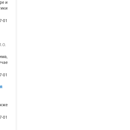
ре и
тики
7-01
П.О.
има,
учае
7-01
я
акже
7-01