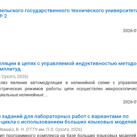
ельского государственного технического университет
№ 2
2026-0
уляции в цепях с управляемой индуктивностью метод
мплитуд
. Сухого
,
2026
)
ализ явления автомодуляции в нелинейной схеме с управля
ектрических режимов работы цепи осуществлен макроскопиче
иальные нелинейные ...
2026-0
 заданий для лабораторных работ с вариантами по
-цикла с использованием больших языковых моделей
вашко, В. Н.
(
ГГТУ им. П.О. Сухого
,
2026
)
ип программного комплекса на базе больших языковых моделей