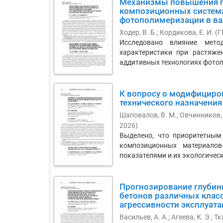
Механизмы повышения п
композиционных система
фотополимеризации в ва
Ходер, В. Б.
;
Кордикова, Е. И.
(
Г
Исследовано влияние мето
характеристики при растяж
аддитивных технологиях фотопо
К вопросу о модифициро
технического назначения
Шаповалов, В. М.
;
Овчинников, 
2026
)
Выделено, что приоритетным
композиционных материало
показателями и их экологическ
Прогнозирование глубин
бетонов различных клас
агрессивности эксплуат
Васильев, А. А.
;
Агеева, К. Э.
;
Тк