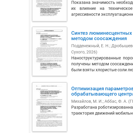
Показана значимость необход
их влияние на техническое
агрессивности эксплуатационно
Синтез люминесцентных 
методом соосаждения
Подденежный, Е. Н.
;
Дробышевск
Сухого
,
2026
)
Наноструктурированные поро
получены методом соосаждени
были взяты хлористые соли лют
Оптимизация параметров
обрабатывающего центра
Михайлов, М. И.
;
Аббас, Ф. А.
(
Г
Разработана роботизированна
траектория движений мобильно