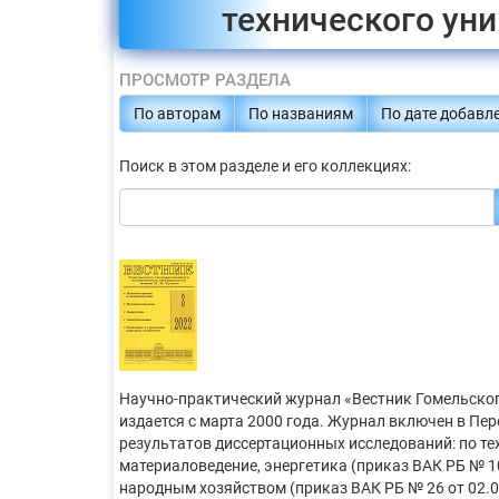
технического уни
ПРОСМОТР РАЗДЕЛА
По авторам
По названиям
По дате добавл
Поиск в этом разделе и его коллекциях:
Научно-практический журнал «Вестник Гомельского
издается с марта 2000 года. Журнал включен в Пе
результатов диссертационных исследований: по т
материаловедение, энергетика (приказ ВАК РБ № 10
народным хозяйством (приказ ВАК РБ № 26 от 02.0