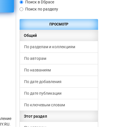
Поиск в DSpace
Поиск по разделу
ПРОСМОТР
Общий
По разделам и коллекциям
По авторам
По названиям
По дате добавления
По дате публикации
По ключевым словам
Этот раздел
вление
RY.RU.