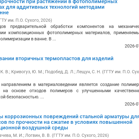
рочности при растяжении в фотополимерных
х для аддитивных технологий методами
нне
ГТУ им. П.О. Сухого
,
2026
)
дов предварительной обработки компонентов на механиче
ении композиционных фотополимерных материалов, применяем
лимеризации в ванне. В ...
2026-0
вании вторичных термопластов для изделий
К. В.
;
Кривогуз, Ю. М.
;
Подобед, Д. Л.
;
Лещун, С. Н.
(
ГГТУ им. П.О. Су
 направлением в материаловедении является создание полиме
в на основе отходов полимеров с улучшенными качествен
ой безопасностью. ...
2026-0
ы коррозионных повреждений стальной арматуры дл
сов по прочности на сжатие в условиях повышенной
ационной воздушной среды
ачева, М. И.
;
Логвин, В. В.
(
ГГТУ им. П.О. Сухого
,
2026
)