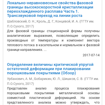
Локально-неравновесные свойства фазовой
границы высокоскоростной кристаллизации
переохлажденного расплава Часть 1.
Трансзвуковой переход на линии роста
Шабловский, О. Н.
;
Кроль, Д. Г.
;
Концевой, И. А.
(
ГГТУ им.
П.О.Сухого
,
2017
)
Для фазовой границы стационарной формы получены
аналитические выражения, позволяющие определить
производные от температуры и компонент вектора
теплового потока в касательном и нормальном к фазовой
границе направлениях. ...
2017-07-14
Определение величины критической упругой
остаточной деформации при плакировании
порошковыми покрытиями (Обзор)
Урбанович, А. М.
;
Бобарикин, Ю. Л.
;
Шишков, С. В.
(
ГГТУ им.
П.О.Сухого
,
2017
)
Представлен анализ процесса плакирования
порошковыми покрытиями металлической основы
совместной пластической деформацией. На основе
представленного анализа можно утверждать, что