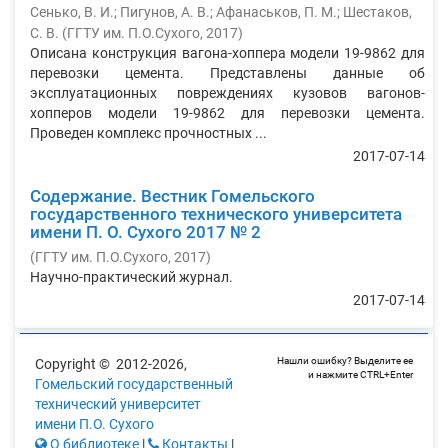
Сенько, В. И.
;
Пигунов, А. В.
;
Афанаськов, П. М.
;
Шестаков,
С. В.
(
ГГТУ им. П.О.Сухого
,
2017
)
Описана конструкция вагона-хоппера модели 19-9862 для
перевозки цемента. Представлены данные об
эксплуатационных повреждениях кузовов вагонов-
хопперов модели 19-9862 для перевозки цемента.
Проведен комплекс прочностных ...
2017-07-14
Содержание. Вестник Гомельского
государственного технического университета
имени П. О. Сухого 2017 № 2
(
ГГТУ им. П.О.Сухого
,
2017
)
Научно-практический журнал.
2017-07-14
Нашли ошибку? Выделите ее
Copyright © 2012-2026,
и нажмите CTRL+Enter
Гомельский государственный
технический университет
имени П.О. Сухого
О библиотеке
|
Контакты
|