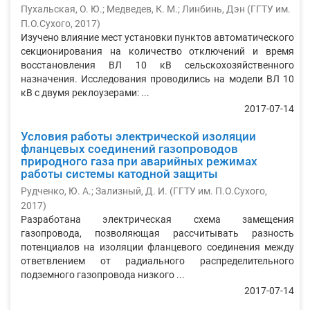
Пухальская, О. Ю.
;
Медведев, К. М.
;
Линбинь, Дэн
(
ГГТУ им.
П.О.Сухого
,
2017
)
Изучено влияние мест установки пунктов автоматического
секционирования на количество отключений и время
восстановления ВЛ 10 кВ сельскохозяйственного
назначения. Исследования проводились на модели ВЛ 10
кВ с двумя реклоузерами: ...
2017-07-14
Условия работы электрической изоляции
фланцевых соединений газопроводов
природного газа при аварийных режимах
работы системы катодной защиты
Рудченко, Ю. А.
;
Зализный, Д. И.
(
ГГТУ им. П.О.Сухого
,
2017
)
Разработана электрическая схема замещения
газопровода, позволяющая рассчитывать разность
потенциалов на изоляции фланцевого соединения между
ответвлением от радиального распределительного
подземного газопровода низкого ...
2017-07-14