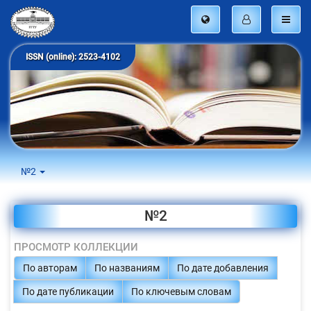
ISSN (online): 2523-4102
№2
№2
ПРОСМОТР КОЛЛЕКЦИИ
По авторам
По названиям
По дате добавления
По дате публикации
По ключевым словам