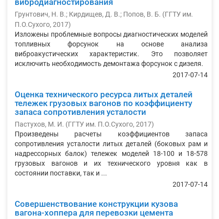
вибродиагностирования
Грунтович, Н. В.
;
Кирдищев, Д. В.
;
Попов, В. Б.
(
ГГТУ им.
П.О.Сухого
,
2017
)
Изложены проблемные вопросы диагностических моделей
топливных форсунок на основе анализа
виброакустических характеристик. Это позволяет
исключить необходимость демонтажа форсунок с дизеля.
2017-07-14
Оценка технического ресурса литых деталей
тележек грузовых вагонов по коэффициенту
запаса сопротивления усталости
Пастухов, М. И.
(
ГГТУ им. П.О.Сухого
,
2017
)
Произведены расчеты коэффициентов запаса
сопротивления усталости литых деталей (боковых рам и
надрессорных балок) тележек моделей 18-100 и 18-578
грузовых вагонов и их технического уровня как в
состоянии поставки, так и ...
2017-07-14
Совершенствование конструкции кузова
вагона-хоппера для перевозки цемента