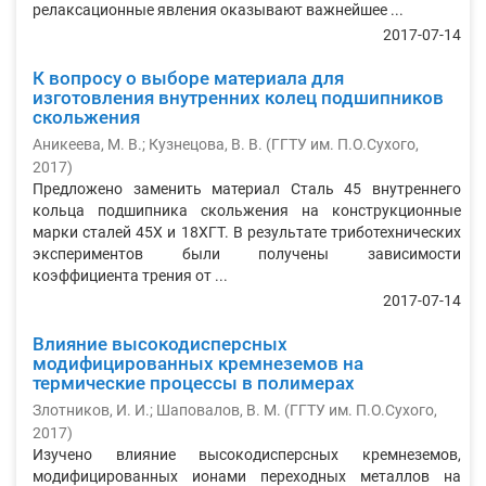
релаксационные явления оказывают важнейшее ...
2017-07-14
К вопросу о выборе материала для
изготовления внутренних колец подшипников
скольжения
Аникеева, М. В.
;
Кузнецова, В. В.
(
ГГТУ им. П.О.Сухого
,
2017
)
Предложено заменить материал Сталь 45 внутреннего
кольца подшипника скольжения на конструкционные
марки сталей 45Х и 18ХГТ. В результате триботехнических
экспериментов были получены зависимости
коэффициента трения от ...
2017-07-14
Влияние высокодисперсных
модифицированных кремнеземов на
термические процессы в полимерах
Злотников, И. И.
;
Шаповалов, В. М.
(
ГГТУ им. П.О.Сухого
,
2017
)
Изучено влияние высокодисперсных кремнеземов,
модифицированных ионами переходных металлов на