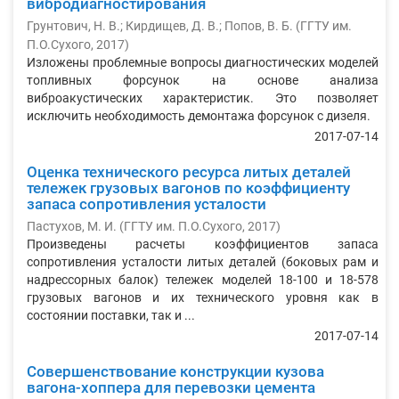
вибродиагностирования
Грунтович, Н. В.
;
Кирдищев, Д. В.
;
Попов, В. Б.
(
ГГТУ им.
П.О.Сухого
,
2017
)
Изложены проблемные вопросы диагностических моделей
топливных форсунок на основе анализа
виброакустических характеристик. Это позволяет
исключить необходимость демонтажа форсунок с дизеля.
2017-07-14
Оценка технического ресурса литых деталей
тележек грузовых вагонов по коэффициенту
запаса сопротивления усталости
Пастухов, М. И.
(
ГГТУ им. П.О.Сухого
,
2017
)
Произведены расчеты коэффициентов запаса
сопротивления усталости литых деталей (боковых рам и
надрессорных балок) тележек моделей 18-100 и 18-578
грузовых вагонов и их технического уровня как в
состоянии поставки, так и ...
2017-07-14
Совершенствование конструкции кузова
вагона-хоппера для перевозки цемента