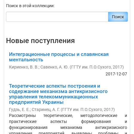
Поиск в этой коллекции:
Поиск
Новые поступления
Интеграционные процессы и славянская
ментальность
Кириенко, В. В.
;
Савенко, А. Ю.
(
ГГТУ им. П.О.Сухого
,
2017
)
2017-12-07
Теоретические аспекты построения и
содержание механизма антикризисного
управления телекоммуникационных
предприятий Украины
Гудзь, Е. Е.
;
Старинец, А. Г.
(
ГГТУ им. П.О.Сухого
,
2017
)
Рассмотрены теоретические, методологические и
практические аспекты формирования и
функционирования механизма антикризисного
управления предприятий, выявлены проблемы и