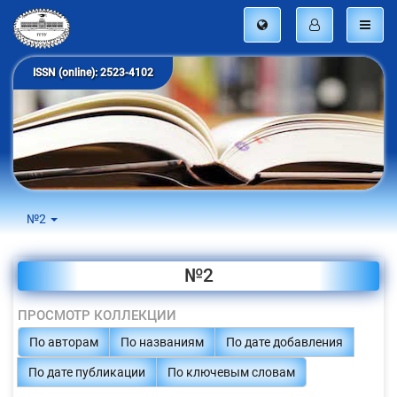
ISSN (online): 2523-4102
№2
№2
ПРОСМОТР КОЛЛЕКЦИИ
По авторам
По названиям
По дате добавления
По дате публикации
По ключевым словам