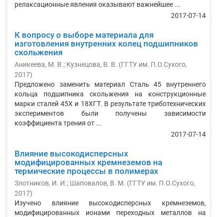
релаксационные явления оказывают важнейшее ...
2017-07-14
К вопросу о выборе материала для
изготовления внутренних колец подшипников
скольжения
Аникеева, М. В.
;
Кузнецова, В. В.
(
ГГТУ им. П.О.Сухого
,
2017
)
Предложено заменить материал Сталь 45 внутреннего
кольца подшипника скольжения на конструкционные
марки сталей 45Х и 18ХГТ. В результате триботехнических
экспериментов были получены зависимости
коэффициента трения от ...
2017-07-14
Влияние высокодисперсных
модифицированных кремнеземов на
термические процессы в полимерах
Злотников, И. И.
;
Шаповалов, В. М.
(
ГГТУ им. П.О.Сухого
,
2017
)
Изучено влияние высокодисперсных кремнеземов,
модифицированных ионами переходных металлов на