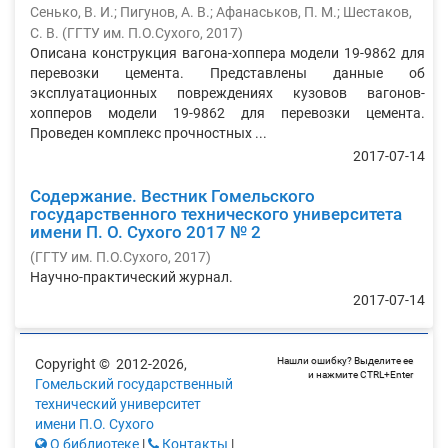
Сенько, В. И.
;
Пигунов, А. В.
;
Афанаськов, П. М.
;
Шестаков,
С. В.
(
ГГТУ им. П.О.Сухого
,
2017
)
Описана конструкция вагона-хоппера модели 19-9862 для
перевозки цемента. Представлены данные об
эксплуатационных повреждениях кузовов вагонов-
хопперов модели 19-9862 для перевозки цемента.
Проведен комплекс прочностных ...
2017-07-14
Содержание. Вестник Гомельского
государственного технического университета
имени П. О. Сухого 2017 № 2
(
ГГТУ им. П.О.Сухого
,
2017
)
Научно-практический журнал.
2017-07-14
Нашли ошибку? Выделите ее
Copyright © 2012-2026,
и нажмите CTRL+Enter
Гомельский государственный
технический университет
имени П.О. Сухого
О библиотеке
|
Контакты
|