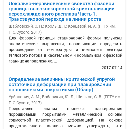
Локально-неравновесные свойства фазовой
границы высокоскоростной кристаллизации
переохлажденного расплава Часть 1.
Трансзвуковой переход на линии роста
Шабловский, О. Н.
;
Кроль, Д. Г.
;
Концевой, И. А.
(
ГГТУ им.
П.О.Сухого
,
2017
)
Для фазовой границы стационарной формы получены
аналитические выражения, позволяющие определить
производные от температуры и компонент вектора
теплового потока в касательном и нормальном к фазовой
границе направлениях. ...
2017-07-14
Определение величины критической упругой
остаточной деформации при плакировании
порошковыми покрытиями (Обзор)
Урбанович, А. М.
;
Бобарикин, Ю. Л.
;
Шишков, С. В.
(
ГГТУ им.
П.О.Сухого
,
2017
)
Представлен анализ процесса плакирования
порошковыми покрытиями металлической основы
совместной пластической деформацией. На основе
представленного анализа можно утверждать, что