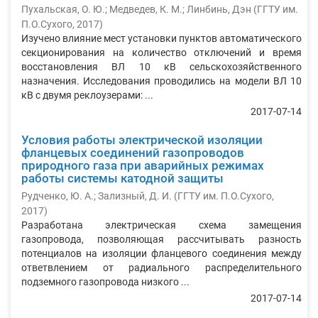
Пухальская, О. Ю.
;
Медведев, К. М.
;
Линбинь, Дэн
(
ГГТУ им.
П.О.Сухого
,
2017
)
Изучено влияние мест установки пунктов автоматического
секционирования на количество отключений и время
восстановления ВЛ 10 кВ сельскохозяйственного
назначения. Исследования проводились на модели ВЛ 10
кВ с двумя реклоузерами: ...
2017-07-14
Условия работы электрической изоляции
фланцевых соединений газопроводов
природного газа при аварийных режимах
работы системы катодной защиты
Рудченко, Ю. А.
;
Зализный, Д. И.
(
ГГТУ им. П.О.Сухого
,
2017
)
Разработана электрическая схема замещения
газопровода, позволяющая рассчитывать разность
потенциалов на изоляции фланцевого соединения между
ответвлением от радиального распределительного
подземного газопровода низкого ...
2017-07-14